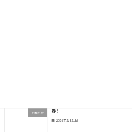
続きを読む
最近の投稿
お知らせ
お知らせ
2026年7月14日
健康意識と寿命
お知らせ
2026年5月6日
春！
お知らせ
2026年2月21日