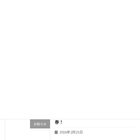
新年
2026年1月1日
最近の投稿
お知らせ
お知らせ
2026年7月14日
健康意識と寿命
お知らせ
2026年5月6日
春！
お知らせ
2026年2月21日